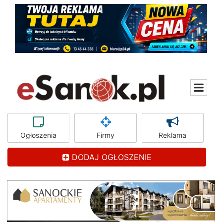
Ogłoszenia
Firmy
Reklama
DODAJ OGŁOSZENIE