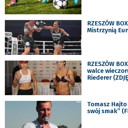
RZESZÓW BOXI
Mistrzynią Eu
RZESZÓW BOXI
walce wieczor
Riederer (ZDJĘ
Tomasz Hajto 
swój smak” (F