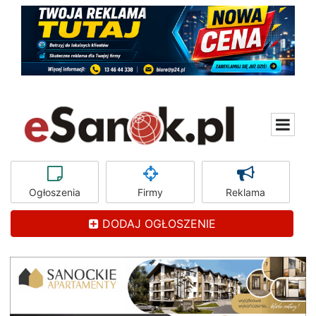
Ogłoszenia
Firmy
Reklama
DODAJ OGŁOSZENIE