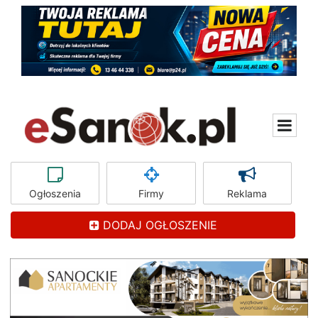
Ogłoszenia
Firmy
Reklama
DODAJ OGŁOSZENIE