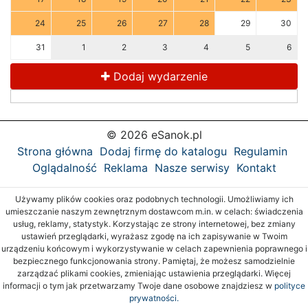
24
25
26
27
28
29
30
31
1
2
3
4
5
6
Dodaj wydarzenie
© 2026 eSanok.pl
Strona główna
Dodaj firmę do katalogu
Regulamin
Oglądalność
Reklama
Nasze serwisy
Kontakt
Używamy plików cookies oraz podobnych technologii. Umożliwiamy ich
umieszczanie naszym zewnętrznym dostawcom m.in. w celach: świadczenia
usług, reklamy, statystyk. Korzystając ze strony internetowej, bez zmiany
ustawień przeglądarki, wyrażasz zgodę na ich zapisywanie w Twoim
urządzeniu końcowym i wykorzystywanie w celach zapewnienia poprawnego i
bezpiecznego funkcjonowania strony. Pamiętaj, że możesz samodzielnie
zarządzać plikami cookies, zmieniając ustawienia przeglądarki. Więcej
informacji o tym jak przetwarzamy Twoje dane osobowe znajdziesz w
polityce
prywatności.