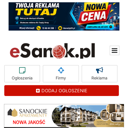
Ogłoszenia
Firmy
Reklama
DODAJ OGŁOSZENIE