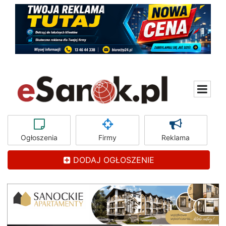
Ogłoszenia
Firmy
Reklama
DODAJ OGŁOSZENIE