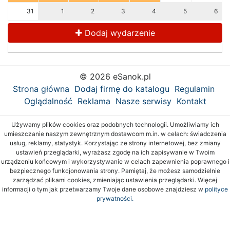
31
1
2
3
4
5
6
Dodaj wydarzenie
© 2026 eSanok.pl
Strona główna
Dodaj firmę do katalogu
Regulamin
Oglądalność
Reklama
Nasze serwisy
Kontakt
Używamy plików cookies oraz podobnych technologii. Umożliwiamy ich
umieszczanie naszym zewnętrznym dostawcom m.in. w celach: świadczenia
usług, reklamy, statystyk. Korzystając ze strony internetowej, bez zmiany
ustawień przeglądarki, wyrażasz zgodę na ich zapisywanie w Twoim
urządzeniu końcowym i wykorzystywanie w celach zapewnienia poprawnego i
bezpiecznego funkcjonowania strony. Pamiętaj, że możesz samodzielnie
zarządzać plikami cookies, zmieniając ustawienia przeglądarki. Więcej
informacji o tym jak przetwarzamy Twoje dane osobowe znajdziesz w
polityce
prywatności.