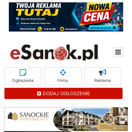
Ogłoszenia
Firmy
Reklama
DODAJ OGŁOSZENIE