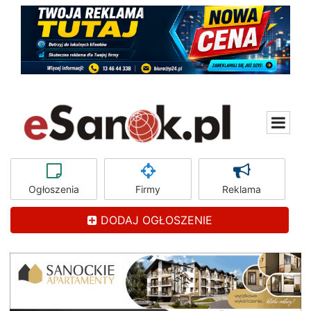
Ogłoszenia
Firmy
Reklama
DODAJ OGŁOSZENIE