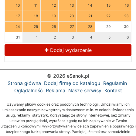
10
11
12
13
14
15
16
17
18
19
20
21
22
23
24
25
26
27
28
29
30
31
1
2
3
4
5
6
Dodaj wydarzenie
© 2026 eSanok.pl
Strona główna
Dodaj firmę do katalogu
Regulamin
Oglądalność
Reklama
Nasze serwisy
Kontakt
Używamy plików cookies oraz podobnych technologii. Umożliwiamy ich
umieszczanie naszym zewnętrznym dostawcom m.in. w celach: świadczenia
usług, reklamy, statystyk. Korzystając ze strony internetowej, bez zmiany
ustawień przeglądarki, wyrażasz zgodę na ich zapisywanie w Twoim
urządzeniu końcowym i wykorzystywanie w celach zapewnienia poprawnego i
bezpiecznego funkcjonowania strony. Pamiętaj, że możesz samodzielnie