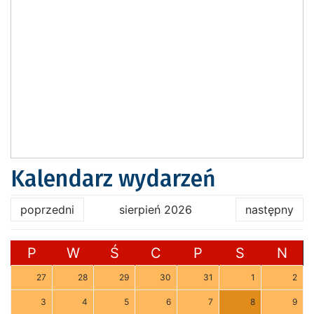
Kalendarz wydarzeń
poprzedni
sierpień 2026
następny
P
W
Ś
C
P
S
N
27
28
29
30
31
1
2
3
4
5
6
7
8
9