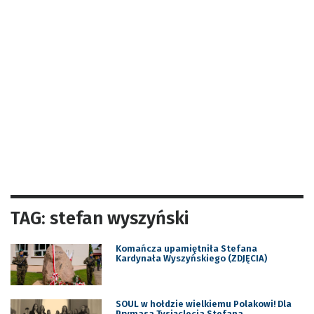
TAG: stefan wyszyński
Komańcza upamiętniła Stefana
Kardynała Wyszyńskiego (ZDJĘCIA)
SOUL w hołdzie wielkiemu Polakowi! Dla
Prymasa Tysiąclecia Stefana