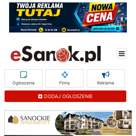
Ogłoszenia
Firmy
Reklama
DODAJ OGŁOSZENIE