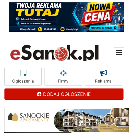
Ogłoszenia
Firmy
Reklama
DODAJ OGŁOSZENIE