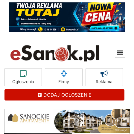
Ogłoszenia
Firmy
Reklama
DODAJ OGŁOSZENIE