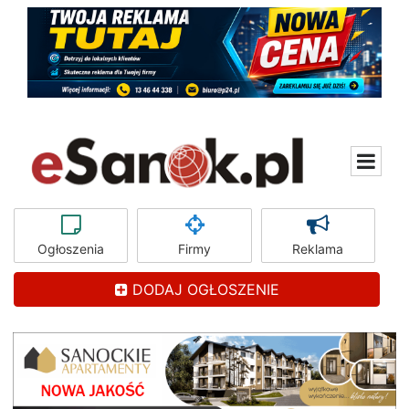
Ogłoszenia
Firmy
Reklama
DODAJ OGŁOSZENIE