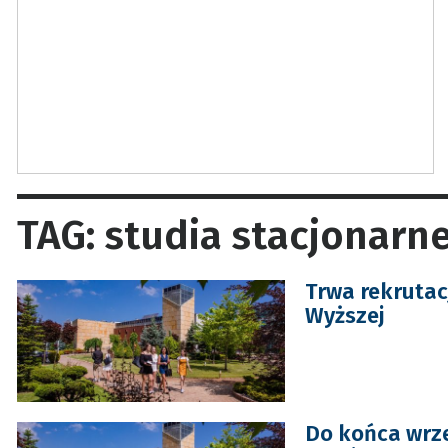
TAG: studia stacjonarn
Trwa rekrutac
Wyższej
Do końca wrze