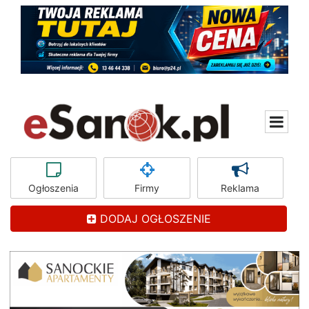
Ogłoszenia
Firmy
Reklama
DODAJ OGŁOSZENIE