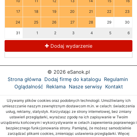
10
11
12
13
14
15
16
17
18
19
20
21
22
23
24
25
26
27
28
29
30
31
1
2
3
4
5
6
Dodaj wydarzenie
© 2026 eSanok.pl
Strona główna
Dodaj firmę do katalogu
Regulamin
Oglądalność
Reklama
Nasze serwisy
Kontakt
Używamy plików cookies oraz podobnych technologii. Umożliwiamy ich
umieszczanie naszym zewnętrznym dostawcom m.in. w celach: świadczenia
usług, reklamy, statystyk. Korzystając ze strony internetowej, bez zmiany
ustawień przeglądarki, wyrażasz zgodę na ich zapisywanie w Twoim
urządzeniu końcowym i wykorzystywanie w celach zapewnienia poprawnego i
bezpiecznego funkcjonowania strony. Pamiętaj, że możesz samodzielnie
zarządzać plikami cookies, zmieniając ustawienia przeglądarki. Więcej