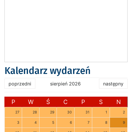
Kalendarz wydarzeń
poprzedni
sierpień 2026
następny
P
W
Ś
C
P
S
N
27
28
29
30
31
1
2
3
4
5
6
7
8
9