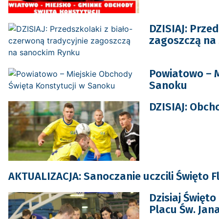
DZISIAJ: Prze
zagoszczą na
Powiatowo – M
Sanoku
DZISIAJ: Obch
AKTUALIZACJA: Sanoczanie uczcili Święto Fl
Dzisiaj Święto
Placu Św. Jan