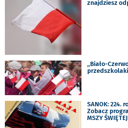
znajdziesz o
„Biało-Czerwo
przedszkolaki
SANOK: 224. r
Zobacz progr
MSZY ŚWIĘTEJ