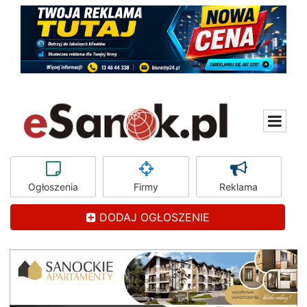
Ogłoszenia
Firmy
Reklama
DODAJ OGŁOSZENIE