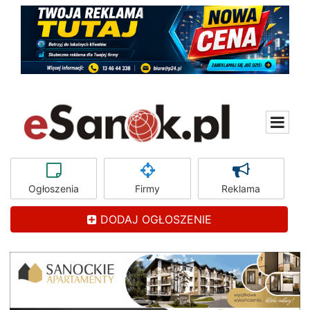
Ogłoszenia
Firmy
Reklama
DODAJ OGŁOSZENIE