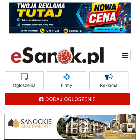
Ogłoszenia
Firmy
Reklama
DODAJ OGŁOSZENIE