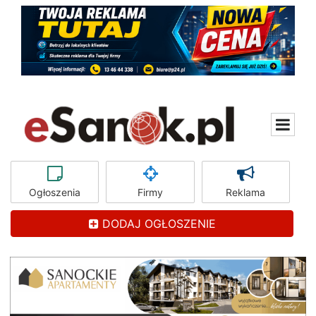
Ogłoszenia
Firmy
Reklama
DODAJ OGŁOSZENIE