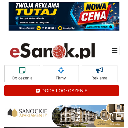
Ogłoszenia
Firmy
Reklama
DODAJ OGŁOSZENIE