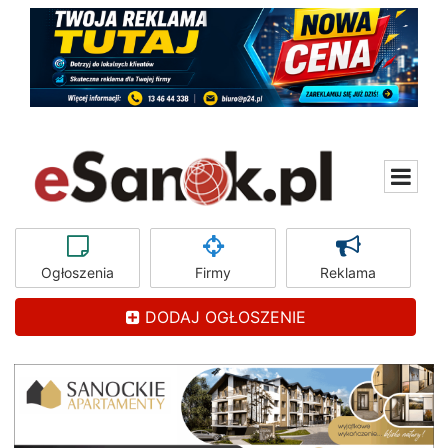
Ogłoszenia
Firmy
Reklama
DODAJ OGŁOSZENIE