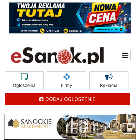
Ogłoszenia
Firmy
Reklama
DODAJ OGŁOSZENIE