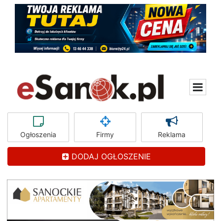
Ogłoszenia
Firmy
Reklama
DODAJ OGŁOSZENIE