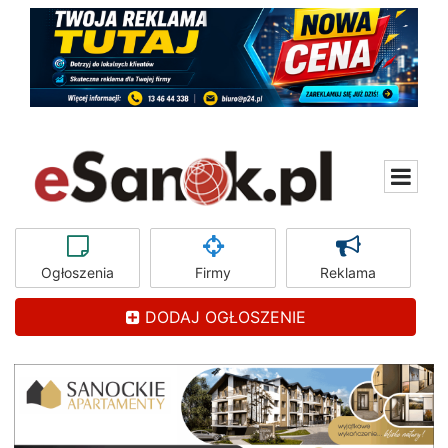
Ogłoszenia
Firmy
Reklama
DODAJ OGŁOSZENIE