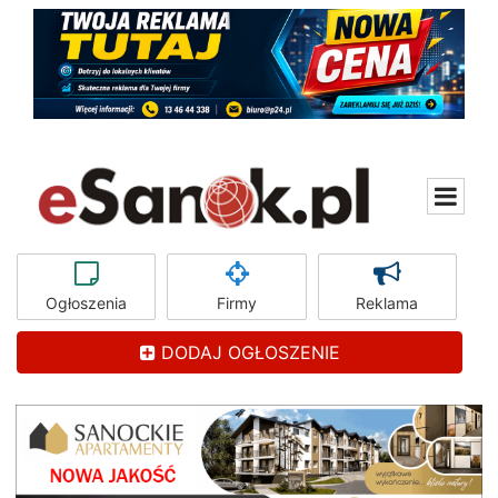
Ogłoszenia
Firmy
Reklama
DODAJ OGŁOSZENIE