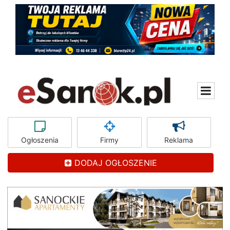
Ogłoszenia
Firmy
Reklama
DODAJ OGŁOSZENIE