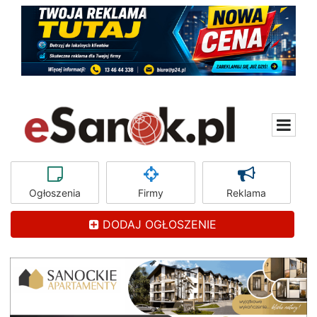
Ogłoszenia
Firmy
Reklama
DODAJ OGŁOSZENIE