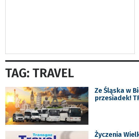
TAG: TRAVEL
Ze Śląska w B
przesiadek! T
Życzenia Wiel