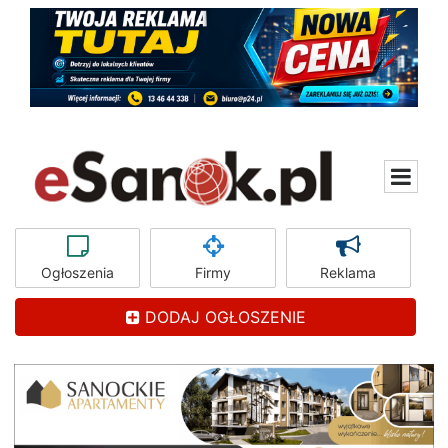
Ogłoszenia
Firmy
Reklama
DODAJ OGŁOSZENIE