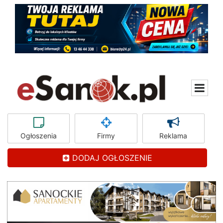
Ogłoszenia
Firmy
Reklama
DODAJ OGŁOSZENIE