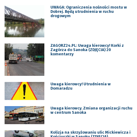
UWAGA: Ograniczenia nośności mostu w
Dobrej. Będą utrudnienia w ruchu
drogowym
ZAGORZ24.PL: Uwaga kierowcy! Korki z
Zagórza do Sanoka (ZDJĘCIA) 20
komentarzy
Uwaga kierowcy! Utrudnienia w
Domaradzu
Uwaga kierowcy. Zmiana organizacji ruchu
w centrum Sanoka
Kolizja na skrzyżowaniu ulic Mickiewicza i
Kościuszki w Sanoku (ZDJĘCIA)