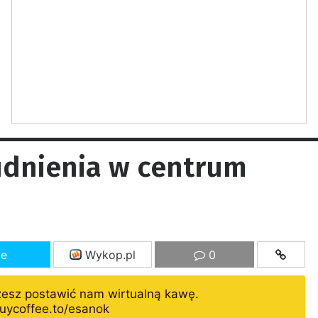
dnienia w centrum
ze
Wykop.pl
0
żesz postawić nam wirtualną kawę.
uycoffee.to/esanok