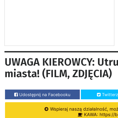
UWAGA KIEROWCY: Utru
miasta! (FILM, ZDJĘCIA)
Udostępnij na Facebooku
Twitter
Wspieraj naszą działalność, mo
KAWA: https://b