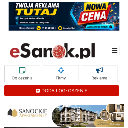
Ogłoszenia
Firmy
Reklama
DODAJ OGŁOSZENIE