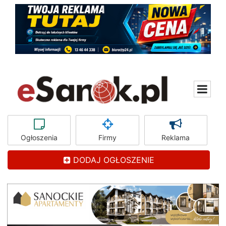
Ogłoszenia
Firmy
Reklama
DODAJ OGŁOSZENIE