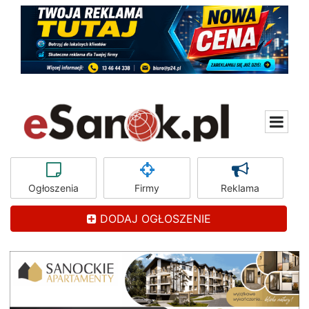
Ogłoszenia
Firmy
Reklama
DODAJ OGŁOSZENIE