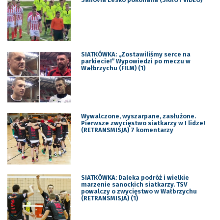
SIATKÓWKA: „Zostawiliśmy serce na
parkiecie!” Wypowiedzi po meczu w
Wałbrzychu (FILM) (1)
Wywalczone, wyszarpane, zasłużone.
Pierwsze zwycięstwo siatkarzy w I lidze!
(RETRANSMISJA) 7 komentarzy
SIATKÓWKA: Daleka podróż i wielkie
marzenie sanockich siatkarzy. TSV
powalczy o zwycięstwo w Wałbrzychu
(RETRANSMISJA) (1)