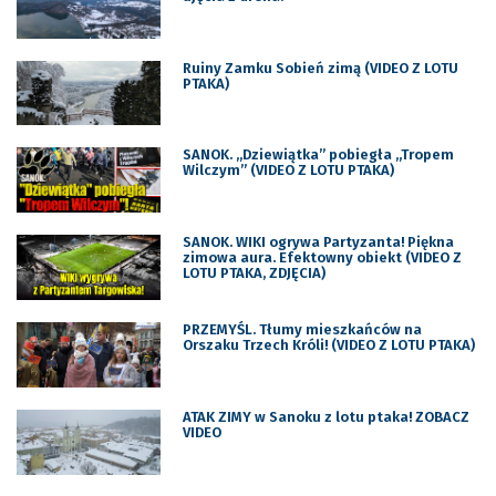
Ruiny Zamku Sobień zimą (VIDEO Z LOTU
PTAKA)
SANOK. „Dziewiątka” pobiegła „Tropem
Wilczym” (VIDEO Z LOTU PTAKA)
SANOK. WIKI ogrywa Partyzanta! Piękna
zimowa aura. Efektowny obiekt (VIDEO Z
LOTU PTAKA, ZDJĘCIA)
PRZEMYŚL. Tłumy mieszkańców na
Orszaku Trzech Króli! (VIDEO Z LOTU PTAKA)
ATAK ZIMY w Sanoku z lotu ptaka! ZOBACZ
VIDEO