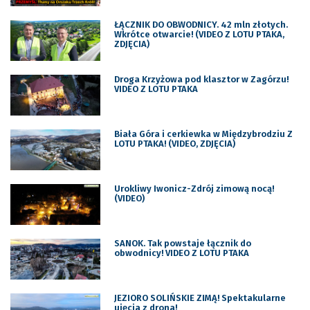
ŁĄCZNIK DO OBWODNICY. 42 mln złotych.
Wkrótce otwarcie! (VIDEO Z LOTU PTAKA,
ZDJĘCIA)
Droga Krzyżowa pod klasztor w Zagórzu!
VIDEO Z LOTU PTAKA
Biała Góra i cerkiewka w Międzybrodziu Z
LOTU PTAKA! (VIDEO, ZDJĘCIA)
Urokliwy Iwonicz-Zdrój zimową nocą!
(VIDEO)
SANOK. Tak powstaje łącznik do
obwodnicy! VIDEO Z LOTU PTAKA
JEZIORO SOLIŃSKIE ZIMĄ! Spektakularne
ujęcia z drona!