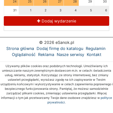
24
25
26
27
28
29
30
31
1
2
3
4
5
6
Dodaj wydarzenie
© 2026 eSanok.pl
Strona główna
Dodaj firmę do katalogu
Regulamin
Oglądalność
Reklama
Nasze serwisy
Kontakt
Używamy plików cookies oraz podobnych technologii. Umożliwiamy ich
umieszczanie naszym zewnętrznym dostawcom m.in. w celach: świadczenia
usług, reklamy, statystyk. Korzystając ze strony internetowej, bez zmiany
ustawień przeglądarki, wyrażasz zgodę na ich zapisywanie w Twoim
urządzeniu końcowym i wykorzystywanie w celach zapewnienia poprawnego i
bezpiecznego funkcjonowania strony. Pamiętaj, że możesz samodzielnie
zarządzać plikami cookies, zmieniając ustawienia przeglądarki. Więcej
informacji o tym jak przetwarzamy Twoje dane osobowe znajdziesz w
polityce
prywatności.