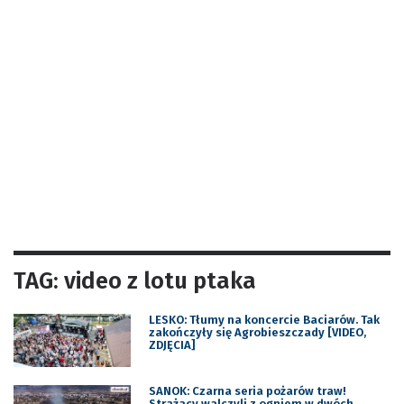
TAG: video z lotu ptaka
LESKO: Tłumy na koncercie Baciarów. Tak
zakończyły się Agrobieszczady [VIDEO,
ZDJĘCIA]
SANOK: Czarna seria pożarów traw!
Strażacy walczyli z ogniem w dwóch