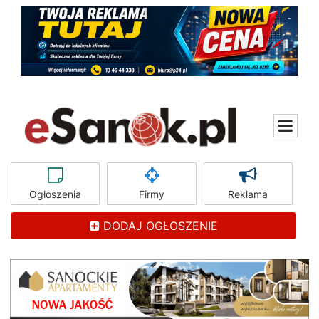
Ogłoszenia
Firmy
Reklama
DODAJ OGŁOSZENIE