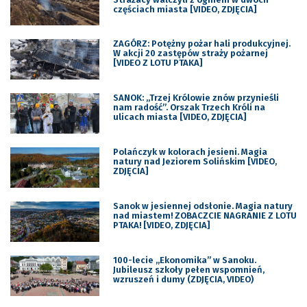
częściach miasta [VIDEO, ZDJĘCIA]
ZAGÓRZ: Potężny pożar hali produkcyjnej.
W akcji 20 zastępów straży pożarnej
[VIDEO Z LOTU PTAKA]
SANOK: „Trzej Królowie znów przynieśli
nam radość”. Orszak Trzech Króli na
ulicach miasta [VIDEO, ZDJĘCIA]
Polańczyk w kolorach jesieni. Magia
natury nad Jeziorem Solińskim [VIDEO,
ZDJĘCIA]
Sanok w jesiennej odsłonie. Magia natury
nad miastem! ZOBACZCIE NAGRANIE Z LOTU
PTAKA! [VIDEO, ZDJĘCIA]
100-lecie „Ekonomika” w Sanoku.
Jubileusz szkoły pełen wspomnień,
wzruszeń i dumy (ZDJĘCIA, VIDEO)