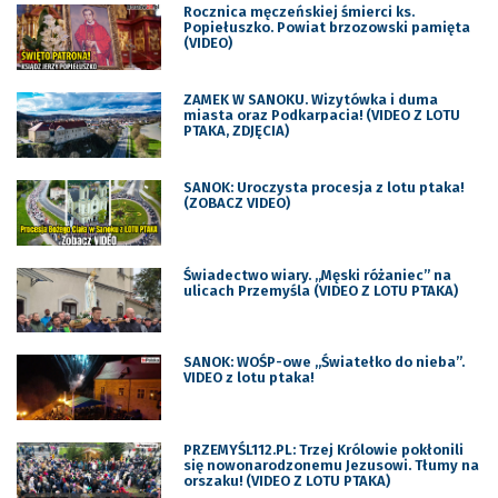
Rocznica męczeńskiej śmierci ks.
Popiełuszko. Powiat brzozowski pamięta
(VIDEO)
ZAMEK W SANOKU. Wizytówka i duma
miasta oraz Podkarpacia! (VIDEO Z LOTU
PTAKA, ZDJĘCIA)
SANOK: Uroczysta procesja z lotu ptaka!
(ZOBACZ VIDEO)
Świadectwo wiary. „Męski różaniec” na
ulicach Przemyśla (VIDEO Z LOTU PTAKA)
SANOK: WOŚP-owe „Światełko do nieba”.
VIDEO z lotu ptaka!
PRZEMYŚL112.PL: Trzej Królowie pokłonili
się nowonarodzonemu Jezusowi. Tłumy na
orszaku! (VIDEO Z LOTU PTAKA)