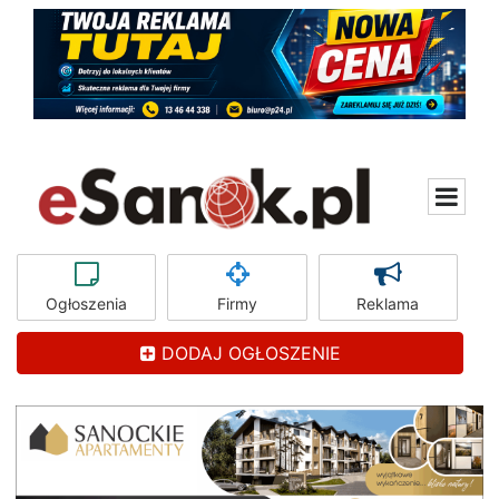
Ogłoszenia
Firmy
Reklama
DODAJ OGŁOSZENIE