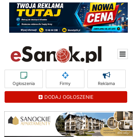
Ogłoszenia
Firmy
Reklama
DODAJ OGŁOSZENIE