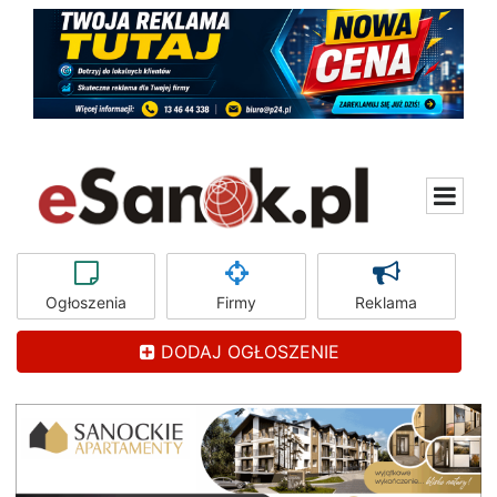
Ogłoszenia
Firmy
Reklama
DODAJ OGŁOSZENIE