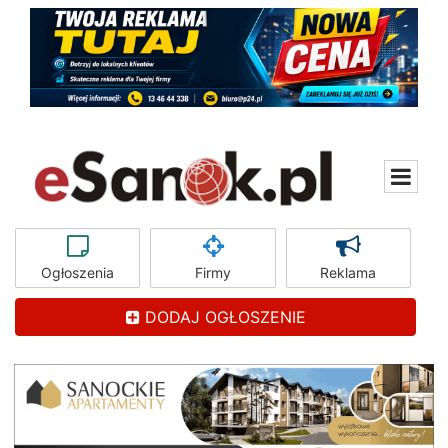
Ogłoszenia
Firmy
Reklama
DODAJ OGŁOSZENIE