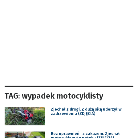
TAG: wypadek motocyklisty
Zjechał z drogi. Z dużą siłą uderzył w
zadrzewienia (ZDJĘCIA)
Bez uprawnień i z zakazem. Zjechał
motocyklem do potoku (ZDJĘCIA)