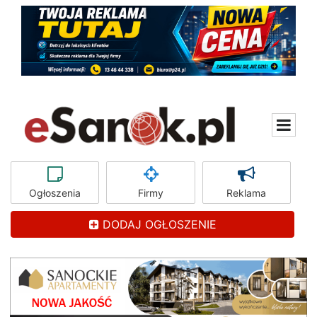
Ogłoszenia
Firmy
Reklama
DODAJ OGŁOSZENIE