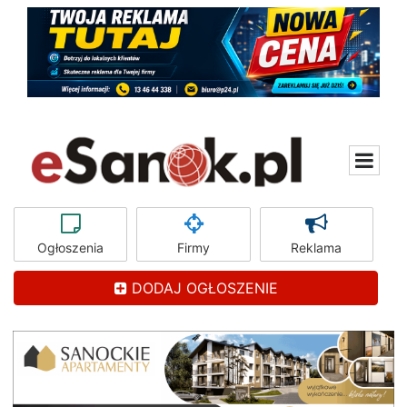
Ogłoszenia
Firmy
Reklama
DODAJ OGŁOSZENIE