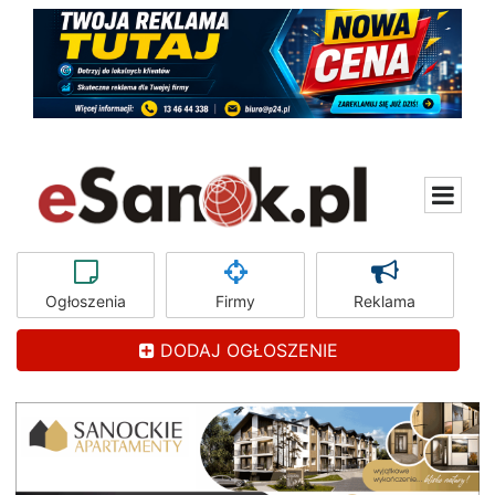
Ogłoszenia
Firmy
Reklama
DODAJ OGŁOSZENIE