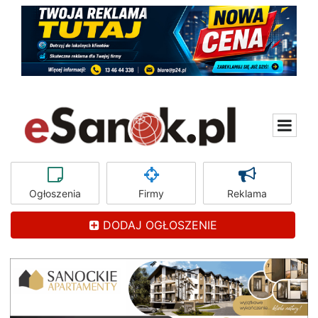
Ogłoszenia
Firmy
Reklama
DODAJ OGŁOSZENIE