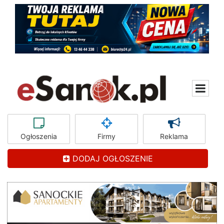
Ogłoszenia
Firmy
Reklama
DODAJ OGŁOSZENIE