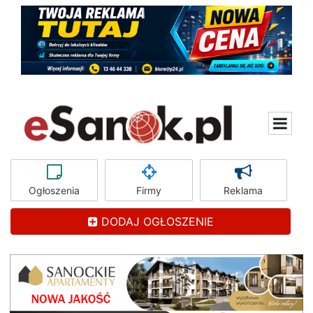
Ogłoszenia
Firmy
Reklama
DODAJ OGŁOSZENIE