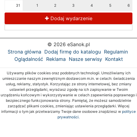
31
1
2
3
4
5
6
Dodaj wydarzenie
© 2026 eSanok.pl
Strona główna
Dodaj firmę do katalogu
Regulamin
Oglądalność
Reklama
Nasze serwisy
Kontakt
Używamy plików cookies oraz podobnych technologii. Umożliwiamy ich
umieszczanie naszym zewnętrznym dostawcom m.in. w celach: świadczenia
usług, reklamy, statystyk. Korzystając ze strony internetowej, bez zmiany
ustawień przeglądarki, wyrażasz zgodę na ich zapisywanie w Twoim
urządzeniu końcowym i wykorzystywanie w celach zapewnienia poprawnego i
bezpiecznego funkcjonowania strony. Pamiętaj, że możesz samodzielnie
zarządzać plikami cookies, zmieniając ustawienia przeglądarki. Więcej
informacji o tym jak przetwarzamy Twoje dane osobowe znajdziesz w
polityce
prywatności.