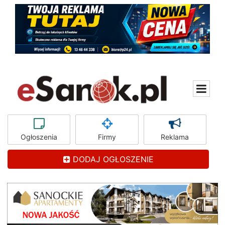
Ogłoszenia
Firmy
Reklama
DODAJ OGŁOSZENIE