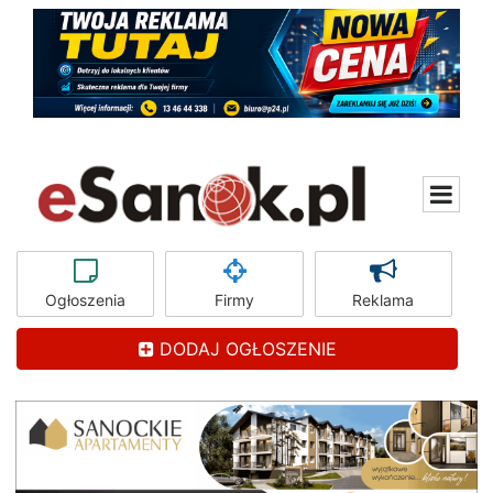
Ogłoszenia
Firmy
Reklama
DODAJ OGŁOSZENIE