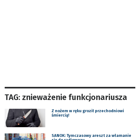
TAG: znieważenie funkcjonariusza
Z nożem w ręku groził przechodniowi
śmiercią!
SANOK: Tymczasowy areszt za włamanie
się do radiowozu