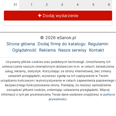
31
1
2
3
4
5
6
Dodaj wydarzenie
© 2026 eSanok.pl
Strona główna
Dodaj firmę do katalogu
Regulamin
Oglądalność
Reklama
Nasze serwisy
Kontakt
Używamy plików cookies oraz podobnych technologii. Umożliwiamy ich
umieszczanie naszym zewnętrznym dostawcom m.in. w celach: świadczenia
usług, reklamy, statystyk. Korzystając ze strony internetowej, bez zmiany
ustawień przeglądarki, wyrażasz zgodę na ich zapisywanie w Twoim
urządzeniu końcowym i wykorzystywanie w celach zapewnienia poprawnego i
bezpiecznego funkcjonowania strony. Pamiętaj, że możesz samodzielnie
zarządzać plikami cookies, zmieniając ustawienia przeglądarki. Więcej
informacji o tym jak przetwarzamy Twoje dane osobowe znajdziesz w
polityce
prywatności.