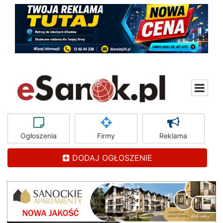
Ogłoszenia
Firmy
Reklama
DODAJ OGŁOSZENIE