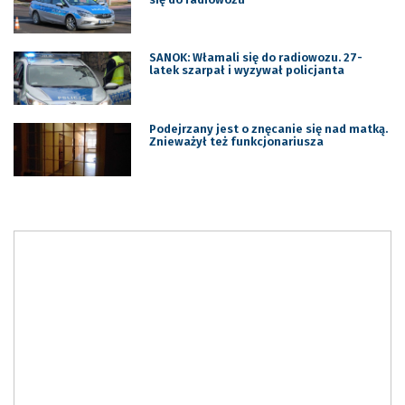
SANOK: Włamali się do radiowozu. 27-
latek szarpał i wyzywał policjanta
Podejrzany jest o znęcanie się nad matką.
Znieważył też funkcjonariusza