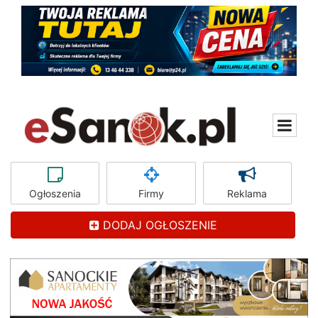
Ogłoszenia
Firmy
Reklama
DODAJ OGŁOSZENIE